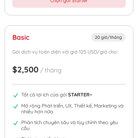
Chọn gói Starter
Basic
20 giờ/tháng
Gói dịch vụ toàn diện với giá
125
USD/giờ cho:
$2,500
/
tháng
Tất cả lợi ích của gói
STARTER
+
Mở rộng Phát triển, UX, Thiết kế, Marketing và
nhiều hơn nữa
Phân tích chuyên sâu và tùy chỉnh theo yêu
cầu