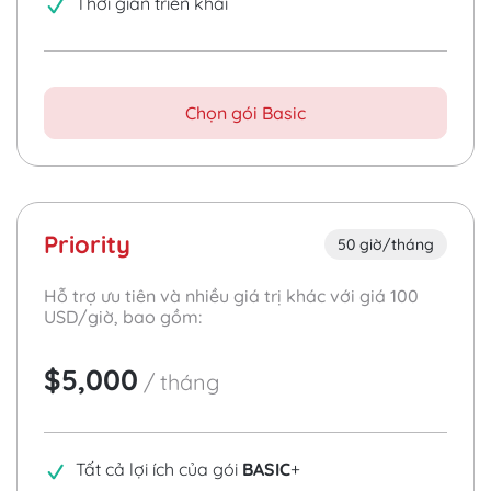
Thời gian triển khai
Chọn gói Basic
Priority
50 giờ/tháng
Hỗ trợ ưu tiên và nhiều giá trị khác với giá
100
USD/giờ, bao gồm:
$5,000
/
tháng
Tất cả lợi ích của gói
BASIC
+